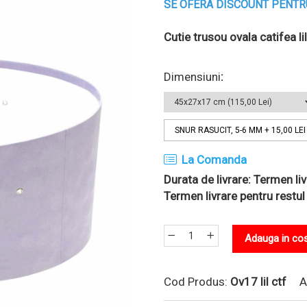
SE OFERA DISCOUNT PENTR
Cutie trusou ovala catifea li
Dimensiuni
:
SNUR RASUCIT, 5-6 MM
+ 15,00 LEI
La Comanda
Durata de livrare:
Termen livr
Termen livrare pentru restul
Adauga in co
Cod Produs:
Ov17 lil ctf
A