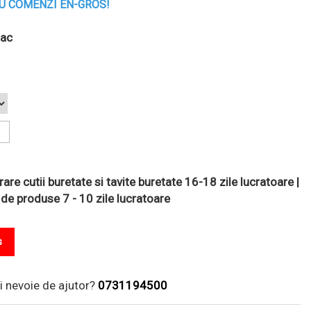
U COMENZI EN-GROS!
lac
are cutii buretate si tavite buretate 16-18 zile lucratoare |
 de produse 7 - 10 zile lucratoare
s
i nevoie de ajutor?
0731194500