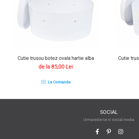
Cutie trusou botez ovala hartie alba
Cutie tru
de la 85,00 Lei
La Comanda
SOCIAL
Urmareste-ne in social media