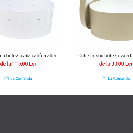
sou botez ovala catifea alba
Cutie trusou botez ovala h
de la 115,00 Lei
de la 90,00 Lei
La Comanda
La Comanda