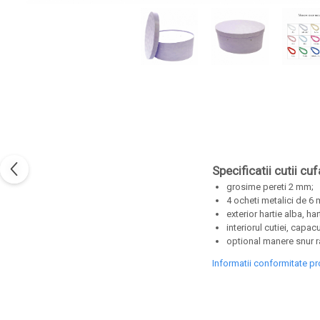
Specificatii cutii cu
grosime pereti 2 mm;
4 ocheti metalici de 6
exterior hartie alba, ha
interiorul cutiei, capacu
optional manere snur r
Informatii conformitate p