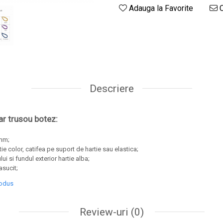
Adauga la Favorite
C
Descriere
far trusou botez:
 mm;
rtie color, catifea pe suport de hartie sau elastica;
lui si fundul exterior hartie alba;
asucit;
rodus
Review-uri
(0)