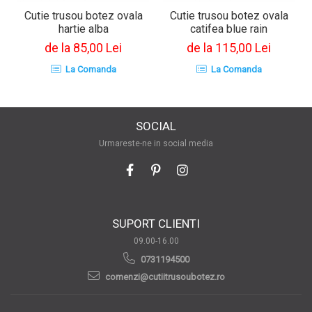
Cutie trusou botez ovala
Cutie trusou botez ovala
hartie alba
catifea blue rain
de la 85,00 Lei
de la 115,00 Lei
La Comanda
La Comanda
SOCIAL
Urmareste-ne in social media
SUPORT CLIENTI
09.00-16.00
0731194500
comenzi@cutiitrusoubotez.ro