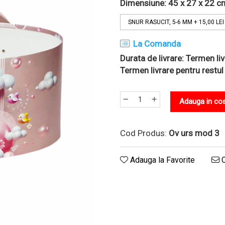
Dimensiune: 45 x 27 x 22 c
SNUR RASUCIT, 5-6 MM
+ 15,00 LEI
La Comanda
Durata de livrare:
Termen livr
Termen livrare pentru restul
Adauga in co
Cod Produs:
Ov urs mod 3
Adauga la Favorite
C