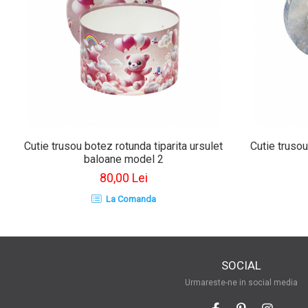
Cutie trusou botez rotunda tiparita ursulet
Cutie trusou
baloane model 2
80,00 Lei
La Comanda
SOCIAL
Urmareste-ne in social media