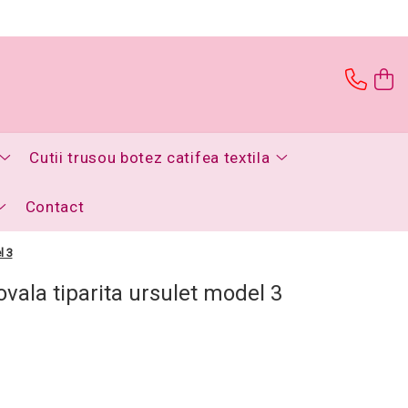
Cutii trusou botez catifea textila
Contact
l 3
ovala tiparita ursulet model 3