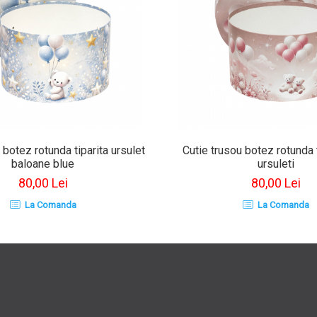
 botez rotunda tiparita ursulet
Cutie trusou botez rotunda t
baloane blue
ursuleti
80,00 Lei
80,00 Lei
La Comanda
La Comanda