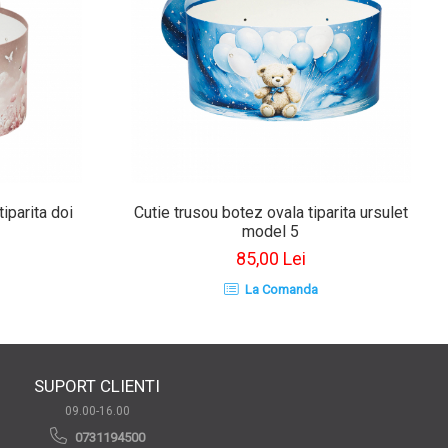
iparita doi
Cutie trusou botez ovala tiparita ursulet
model 5
85,00 Lei
La Comanda
SUPORT CLIENTI
09.00-16.00
0731194500