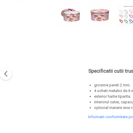
Specificatii cutii tru
grosime pereti 2 mm;
4 ocheti metalici de 6
exterior hartie tiparita;
interiorul cutiei, capacu
optional manere snur r
Informatii conformitate p