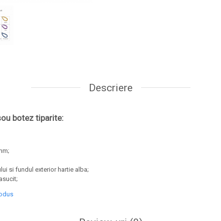
Descriere
sou botez tiparite:
 mm;
lui si fundul exterior hartie alba;
asucit;
rodus