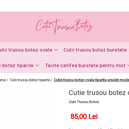
utii trusou botez ovale
Cutii trusou botez buretate
u botez tiparite
Tavite catifea buretate pentru mot
Cutie trusou botez ovala tiparita ursulet mode
ome /
Cutii trusou botez tiparite /
Cutie trusou botez 
Cutii Trusou Botez
85,00 Lei