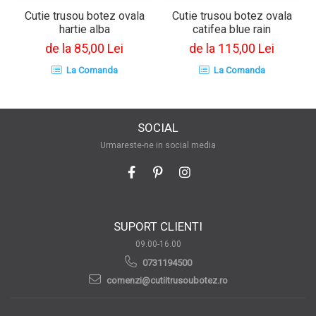
Cutie trusou botez ovala
Cutie trusou botez ovala
hartie alba
catifea blue rain
de la 85,00 Lei
de la 115,00 Lei
La Comanda
La Comanda
SOCIAL
Urmareste-ne in social media
SUPORT CLIENTI
09.00-16.00
0731194500
comenzi@cutiitrusoubotez.ro